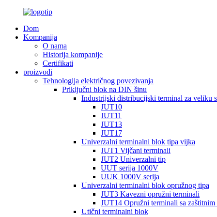
Dom
Kompanija
O nama
Historija kompanije
Certifikati
proizvodi
Tehnologija električnog povezivanja
Priključni blok na DIN šinu
Industrijski distribucijski terminal za veliku s
JUT10
JUT11
JUT13
JUT17
Univerzalni terminalni blok tipa vijka
JUT1 Vijčani terminali
JUT2 Univerzalni tip
UUT serija 1000V
UUK 1000V serija
Univerzalni terminalni blok opružnog tipa
JUT3 Kavezni opružni terminali
JUT14 Opružni terminali sa zaštitnim
Utični terminalni blok