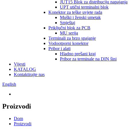
JUT15 Blok za distribuciju napajanja
UPT utični terminalni blok
Konektor za teške uvjete rada
Muški i ženski umetak
Smještaj
Priključni blok za PCB
MU serija
Terminali za brzo spajanje
Vodootporni konektor
Pribor i alati
Hladno prešani kraj
Pribor za terminale na DIN šini
Vijesti
KATALOG
Kontaktirajte nas
English
Proizvodi
Dom
Proizvodi