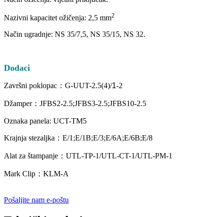
2
Nazivni kapacitet ožičenja: 2,5 mm
Način ugradnje: NS 35/7,5, NS 35/15, NS 32.
Dodaci
Završni poklopac：G-UUT-2.5(4)/
1
-2
Džamper：JFBS2-2.5;JFBS3-2.5;JFBS10-2.5
Oznaka panela: UCT-TM5
Krajnja stezaljka：E/1;E/1B;E/3;E/6A;E/6B;E/8
Alat za štampanje：UTL-TP-1/UTL-CT-1/UTL-PM-1
Mark Clip：KLM-A
Pošaljite nam e-poštu