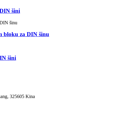
DIN šini
m bloku za DIN šinu
IN šini
jiang, 325605 Kina