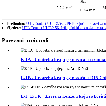
žica
²
0,2-4 mm
24
²
0,2-4 mm
Prethodno:
UTL Contact UUT-2.5/2-2PE Priključni blokovi za uze
Sljedeće:
UTL Contact UUT-2.5K Priključni blok s nožastim rast
Povezani proizvodi
E-1A - Upotreba krajnjeg nosača u termin
E-1B - Upotreba krajnjeg nosača u DIN šin
E/1 -E/UK - Završna konzola koja se koristi