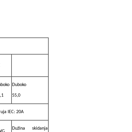
E
boko
Duboko
,1
55,0
ruja IEC: 20A
Dužina skidanja
WG