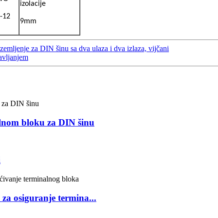
izolacije
-12
9mm
mljenje za DIN šinu sa dva ulaza i dva izlaza, vijčani
avljanjem
alnom bloku za DIN šinu
i
 za osiguranje termina...