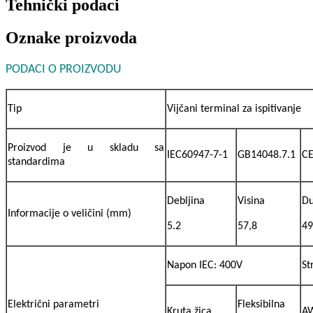
Tehnički podaci
Oznake proizvoda
PODACI O PROIZVODU
Tip
Vijčani terminal za ispitivanje
Proizvod je u skladu sa
IEC60947-7-1
GB14048.7.1
C
standardima
Debljina
Visina
Du
Informacije o veličini (mm)
5.2
57,8
49
Napon IEC: 400V
St
Električni parametri
Fleksibilna
Kruta žica
A