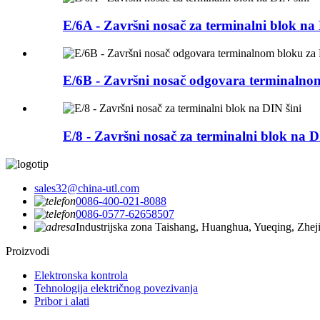
E/6A - Završni nosač za terminalni blok na 
E/6B - Završni nosač odgovara terminalno
E/8 - Završni nosač za terminalni blok na D
sales32@china-utl.com
0086-400-021-8088
0086-0577-62658507
Industrijska zona Taishang, Huanghua, Yueqing, Zhe
Proizvodi
Elektronska kontrola
Tehnologija električnog povezivanja
Pribor i alati