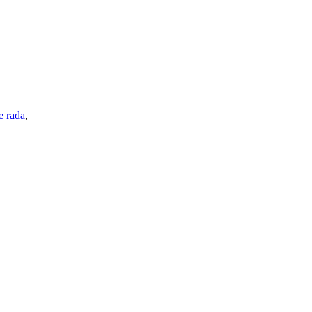
e rada
,