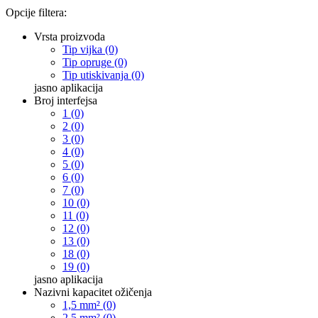
Opcije filtera:
Vrsta proizvoda
Tip vijka (0)
Tip opruge (0)
Tip utiskivanja (0)
jasno
aplikacija
Broj interfejsa
1 (0)
2 (0)
3 (0)
4 (0)
5 (0)
6 (0)
7 (0)
10 (0)
11 (0)
12 (0)
13 (0)
18 (0)
19 (0)
jasno
aplikacija
Nazivni kapacitet ožičenja
1,5 mm² (0)
2,5 mm² (0)