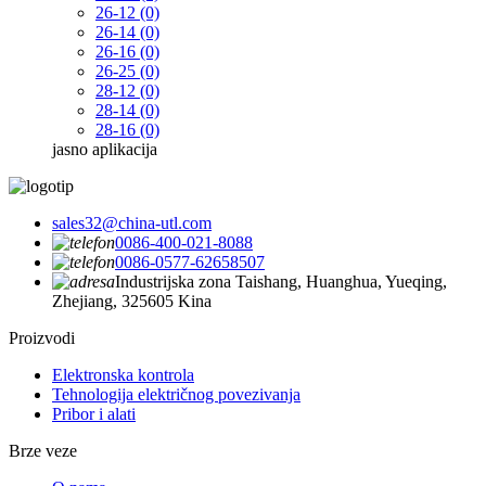
26-12 (0)
26-14 (0)
26-16 (0)
26-25 (0)
28-12 (0)
28-14 (0)
28-16 (0)
jasno
aplikacija
sales32@china-utl.com
0086-400-021-8088
0086-0577-62658507
Industrijska zona Taishang, Huanghua, Yueqing,
Zhejiang, 325605 Kina
Proizvodi
Elektronska kontrola
Tehnologija električnog povezivanja
Pribor i alati
Brze veze