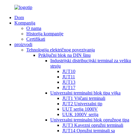
Dom
Kompanija
O nama
Historija kompanije
Certifikati
proizvodi
Tehnologija električnog povezivanja
Priključni blok na DIN šinu
Industrijski distribucijski terminal za veliku
struju
JUT10
JUT11
JUT13
JUT17
Univerzalni terminalni blok tipa vijka
JUT1 Vijčani terminali
JUT2 Univerzalni tip
UUT serija 1000V
UUK 1000V serija
Univerzalni terminalni blok opružnog tipa
JUT3 Kavezni opružni terminali
JUT14 Opružni terminali sa