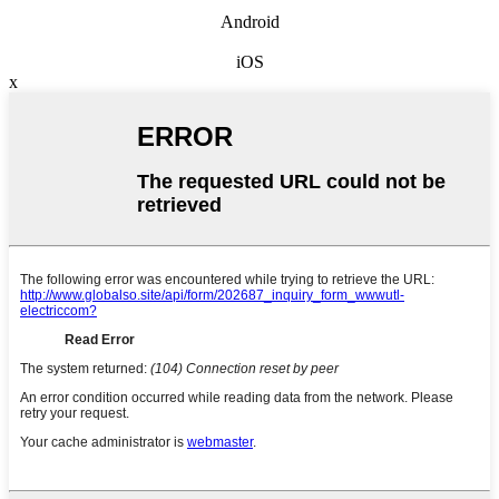
Android
iOS
x