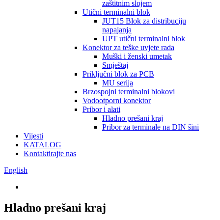
zaštitnim slojem
Utični terminalni blok
JUT15 Blok za distribuciju
napajanja
UPT utični terminalni blok
Konektor za teške uvjete rada
Muški i ženski umetak
Smještaj
Priključni blok za PCB
MU serija
Brzospojni terminalni blokovi
Vodootporni konektor
Pribor i alati
Hladno prešani kraj
Pribor za terminale na DIN šini
Vijesti
KATALOG
Kontaktirajte nas
English
Hladno prešani kraj