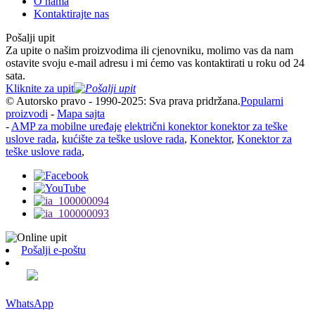
O nama
Kontaktirajte nas
Pošalji upit
Za upite o našim proizvodima ili cjenovniku, molimo vas da nam
ostavite svoju e-mail adresu i mi ćemo vas kontaktirati u roku od 24
sata.
Kliknite za upit
© Autorsko pravo - 1990-2025: Sva prava pridržana.
Popularni
proizvodi
-
Mapa sajta
-
AMP za mobilne uređaje
električni konektor konektor za teške
uslove rada
,
kućište za teške uslove rada
,
Konektor
,
Konektor za
teške uslove rada
,
Pošalji e-poštu
WhatsApp