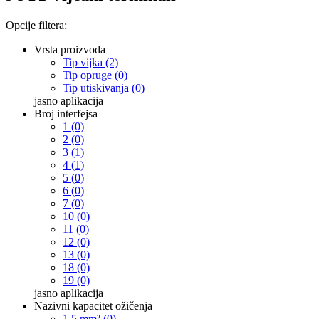
Opcije filtera:
Vrsta proizvoda
Tip vijka (2)
Tip opruge (0)
Tip utiskivanja (0)
jasno
aplikacija
Broj interfejsa
1 (0)
2 (0)
3 (1)
4 (1)
5 (0)
6 (0)
7 (0)
10 (0)
11 (0)
12 (0)
13 (0)
18 (0)
19 (0)
jasno
aplikacija
Nazivni kapacitet ožičenja
1,5 mm² (0)