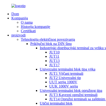
Dom
Kompanija
O nama
Historija kompanije
Certifikati
proizvodi
Tehnologija električnog povezivanja
Priključni blok na DIN šinu
Industrijski distribucijski terminal za veliku s
JUT10
JUT11
JUT13
JUT17
Univerzalni terminalni blok tipa vijka
JUT1 Vijčani terminali
JUT2 Univerzalni tip
UUT serija 1000V
UUK 1000V serija
Univerzalni terminalni blok opružnog tipa
JUT3 Kavezni opružni terminali
JUT14 Opružni terminali sa zaštitnim
Utični terminalni blok