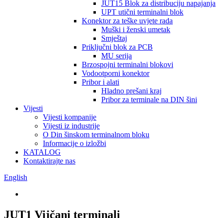
JUT15 Blok za distribuciju napajanja
UPT utični terminalni blok
Konektor za teške uvjete rada
Muški i ženski umetak
Smještaj
Priključni blok za PCB
MU serija
Brzospojni terminalni blokovi
Vodootporni konektor
Pribor i alati
Hladno prešani kraj
Pribor za terminale na DIN šini
Vijesti
Vijesti kompanije
Vijesti iz industrije
O Din šinskom terminalnom bloku
Informacije o izložbi
KATALOG
Kontaktirajte nas
English
JUT1 Vijčani terminali