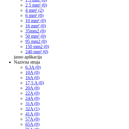
2,5 mm² (0)
4 mm² (2)
6 mm² (0)
10 mm² (0)
16 mm² (0)
35mm2 (0)
50 mm² (0)
95 mm2 (0)
150 mm2 (0)
240 mm² (0)
jasno
aplikacija
Nazivna struja
6.3A (0)
10A (0)
16A (0)
17,5 A (0)
20A (0)
22A (0)
24A (0)
31A (0)
32A (1)
41A (0)
57A (0)
65A (0)