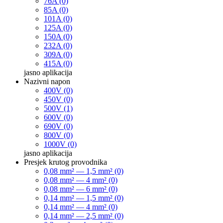
76A (0)
85A (0)
101A (0)
125A (0)
150A (0)
232A (0)
309A (0)
415A (0)
jasno
aplikacija
Nazivni napon
400V (0)
450V (0)
500V (1)
600V (0)
690V (0)
800V (0)
1000V (0)
jasno
aplikacija
Presjek krutog provodnika
0,08 mm² — 1,5 mm² (0)
0,08 mm² — 4 mm² (0)
0,08 mm² — 6 mm² (0)
0,14 mm² — 1,5 mm² (0)
0,14 mm² — 4 mm² (0)
0,14 mm² — 2,5 mm² (0)