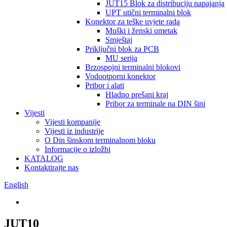
JUT15 Blok za distribuciju napajanja
UPT utični terminalni blok
Konektor za teške uvjete rada
Muški i ženski umetak
Smještaj
Priključni blok za PCB
MU serija
Brzospojni terminalni blokovi
Vodootporni konektor
Pribor i alati
Hladno prešani kraj
Pribor za terminale na DIN šini
Vijesti
Vijesti kompanije
Vijesti iz industrije
O Din šinskom terminalnom bloku
Informacije o izložbi
KATALOG
Kontaktirajte nas
English
JUT10