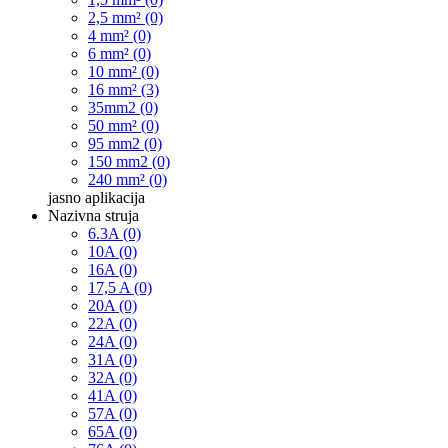
2,5 mm² (0)
4 mm² (0)
6 mm² (0)
10 mm² (0)
16 mm² (3)
35mm2 (0)
50 mm² (0)
95 mm2 (0)
150 mm2 (0)
240 mm² (0)
jasno
aplikacija
Nazivna struja
6.3A (0)
10A (0)
16A (0)
17,5 A (0)
20A (0)
22A (0)
24A (0)
31A (0)
32A (0)
41A (0)
57A (0)
65A (0)