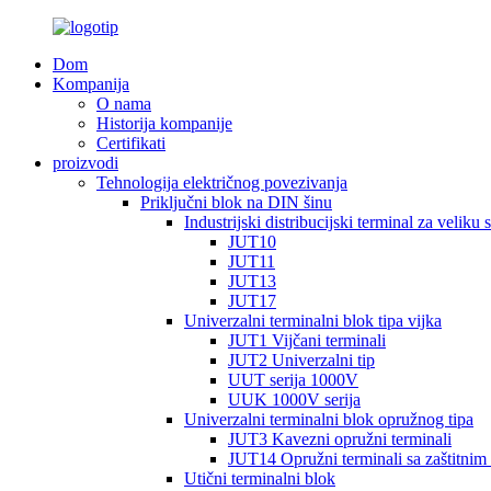
Dom
Kompanija
O nama
Historija kompanije
Certifikati
proizvodi
Tehnologija električnog povezivanja
Priključni blok na DIN šinu
Industrijski distribucijski terminal za veliku s
JUT10
JUT11
JUT13
JUT17
Univerzalni terminalni blok tipa vijka
JUT1 Vijčani terminali
JUT2 Univerzalni tip
UUT serija 1000V
UUK 1000V serija
Univerzalni terminalni blok opružnog tipa
JUT3 Kavezni opružni terminali
JUT14 Opružni terminali sa zaštitnim
Utični terminalni blok