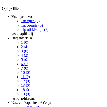
Opcije filtera:
Vrsta proizvoda
Tip vijka (0)
Tip opruge (0)
Tip utiskivanja (7)
jasno
aplikacija
Broj interfejsa
1 (0)
2 (4)
3 (0)
4 (2)
5 (0)
6 (1)
7 (0)
10 (0)
11 (0)
12 (0)
13 (0)
18 (0)
19 (0)
jasno
aplikacija
Nazivni kapacitet ožičenja
1,5 mm² (0)