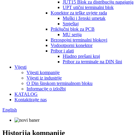
JUT15 Blok za distribuciju napajanja
UPT utični terminalni blok
Konektor za teške uvjete rada
Muški i ženski umetak
Smještaj
Priključni blok za PCB
MU serija
Brzospojni terminalni blokovi
Vodootporni konektor
Pribor i alati
Hladno prešani kraj
Pribor za terminale na DIN šini
Vijesti
Vijesti kompanije
Vijesti iz industrije
O Din šinskom terminalnom bloku
Informacije o izložbi
KATALOG
Kontaktirajte nas
English
Historija kompanije