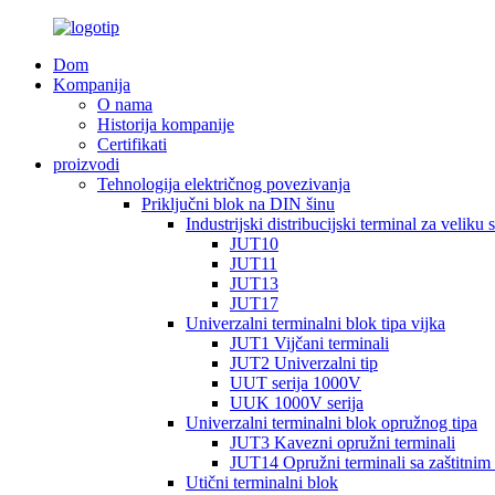
Dom
Kompanija
O nama
Historija kompanije
Certifikati
proizvodi
Tehnologija električnog povezivanja
Priključni blok na DIN šinu
Industrijski distribucijski terminal za veliku s
JUT10
JUT11
JUT13
JUT17
Univerzalni terminalni blok tipa vijka
JUT1 Vijčani terminali
JUT2 Univerzalni tip
UUT serija 1000V
UUK 1000V serija
Univerzalni terminalni blok opružnog tipa
JUT3 Kavezni opružni terminali
JUT14 Opružni terminali sa zaštitnim
Utični terminalni blok