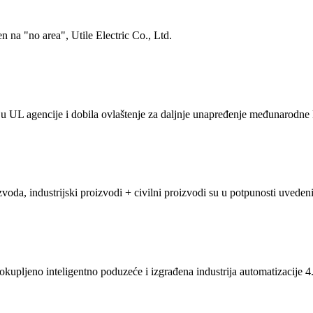
n na "no area", Utile Electric Co., Ltd.
u UL agencije i dobila ovlaštenje za daljnje unapređenje međunarodne ko
oizvoda, industrijski proizvodi + civilni proizvodi su u potpunosti uvede
upljeno inteligentno poduzeće i izgrađena industrija automatizacije 4