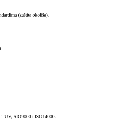
dardima (zaštita okoliša).
i.
kate TUV, SIO9000 i ISO14000.