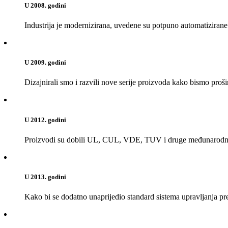
U 2008. godini
Industrija je modernizirana, uvedene su potpuno automatizirane 
U 2009. godini
Dizajnirali smo i razvili nove serije proizvoda kako bismo prošir
U 2012. godini
Proizvodi su dobili UL, CUL, VDE, TUV i druge međunarodne 
U 2013. godini
Kako bi se dodatno unaprijedio standard sistema upravljanja p