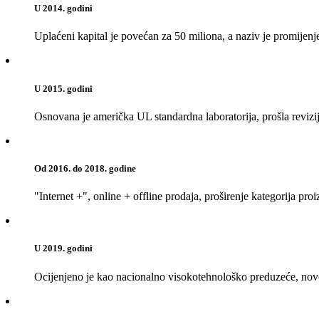
U 2014. godini
Uplaćeni kapital je povećan za 50 miliona, a naziv je promijenje
U 2015. godini
Osnovana je američka UL standardna laboratorija, prošla revizij
Od 2016. do 2018. godine
"Internet +", online + offline prodaja, proširenje kategorija pr
U 2019. godini
Ocijenjeno je kao nacionalno visokotehnološko preduzeće, novok