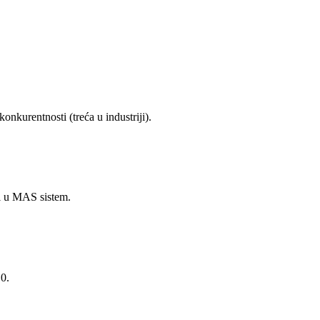
nkurentnosti (treća u industriji).
ni u MAS sistem.
.0.