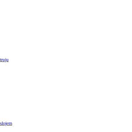
truju
 slojem