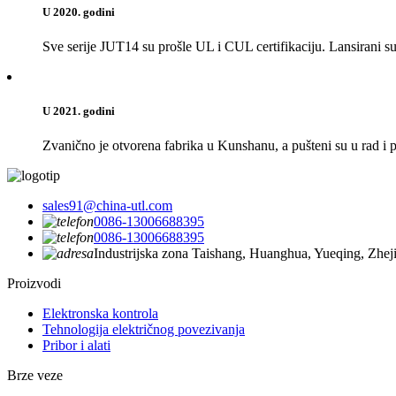
U 2020. godini
Sve serije JUT14 su prošle UL i CUL certifikaciju. Lansirani s
U 2021. godini
Zvanično je otvorena fabrika u Kunshanu, a pušteni su u rad i pu
sales91@china-utl.com
0086-13006688395
0086-13006688395
Industrijska zona Taishang, Huanghua, Yueqing, Zhe
Proizvodi
Elektronska kontrola
Tehnologija električnog povezivanja
Pribor i alati
Brze veze