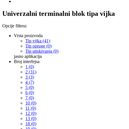
Univerzalni terminalni blok tipa vijka
Opcije filtera:
Vrsta proizvoda
Tip vijka (41)
Tip opruge (0)
Tip utiskivanja (0)
jasno
aplikacija
Broj interfejsa
1 (0)
2 (31)
3 (3)
4 (7)
5 (0)
6 (0)
7 (0)
10 (0)
11 (0)
12 (0)
13 (0)
18 (0)
19 (0)