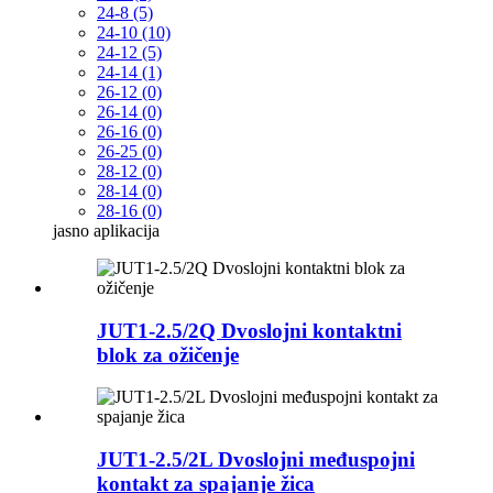
24-8 (5)
24-10 (10)
24-12 (5)
24-14 (1)
26-12 (0)
26-14 (0)
26-16 (0)
26-25 (0)
28-12 (0)
28-14 (0)
28-16 (0)
jasno
aplikacija
JUT1-2.5/2Q Dvoslojni kontaktni
blok za ožičenje
JUT1-2.5/2L Dvoslojni međuspojni
kontakt za spajanje žica