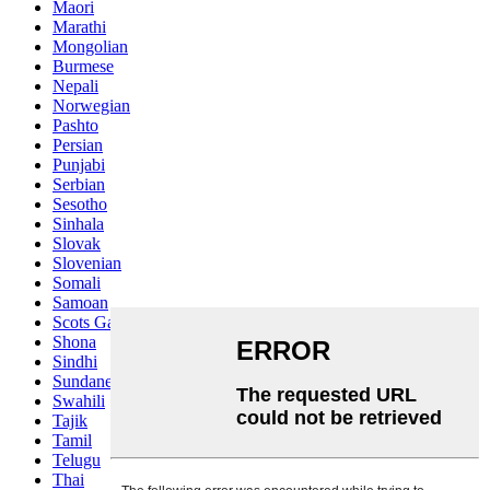
Maori
Marathi
Mongolian
Burmese
Nepali
Norwegian
Pashto
Persian
Punjabi
Serbian
Sesotho
Sinhala
Slovak
Slovenian
Somali
Samoan
Scots Gaelic
Shona
Sindhi
Sundanese
Swahili
Tajik
Tamil
Telugu
Thai