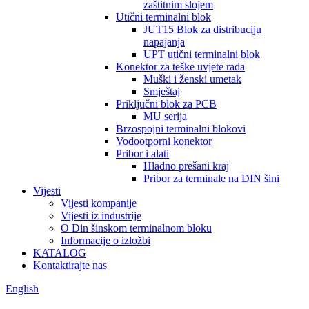
zaštitnim slojem
Utični terminalni blok
JUT15 Blok za distribuciju
napajanja
UPT utični terminalni blok
Konektor za teške uvjete rada
Muški i ženski umetak
Smještaj
Priključni blok za PCB
MU serija
Brzospojni terminalni blokovi
Vodootporni konektor
Pribor i alati
Hladno prešani kraj
Pribor za terminale na DIN šini
Vijesti
Vijesti kompanije
Vijesti iz industrije
O Din šinskom terminalnom bloku
Informacije o izložbi
KATALOG
Kontaktirajte nas
English