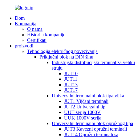
Dom
Kompanija
O nama
Historija kompanije
Certifikati
proizvodi
Tehnologija električnog povezivanja
Priključni blok na DIN šinu
Industrijski distribucijski terminal za veliku
struju
JUT10
JUT11
JUT13
JUT17
Univerzalni terminalni blok tipa vijka
JUT1 Vijčani terminali
JUT2 Univerzalni tip
UUT serija 1000V
UUK 1000V serija
Univerzalni terminalni blok opružnog tipa
JUT3 Kavezni opružni terminali
JUT14 Opružni terminali sa