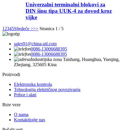
Univerzalni terminalni blokovi za
DIN šinu tipa UUK-4 za dovod kroz
vijke
1
2
3
4
5
Sljedeće >
>>
Stranica 1 / 5
sales91@china-utl.com
0086-13006688395
0086-13006688395
Industrijska zona Taishang, Huanghua, Yueqing,
Zhejiang, 325605 Kina
Proizvodi
Elektronska kontrola
Tehnologija električnog povezivanja
Pribor i alati
Brze veze
O nama
Kontaktirajte nas
Pošalji upit