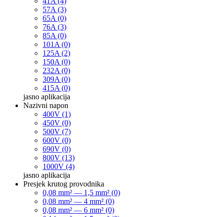
41A (4)
57A (3)
65A (0)
76A (3)
85A (0)
101A (0)
125A (2)
150A (0)
232A (0)
309A (0)
415A (0)
jasno
aplikacija
Nazivni napon
400V (1)
450V (0)
500V (7)
600V (0)
690V (0)
800V (13)
1000V (4)
jasno
aplikacija
Presjek krutog provodnika
0,08 mm² — 1,5 mm² (0)
0,08 mm² — 4 mm² (0)
0,08 mm² — 6 mm² (0)