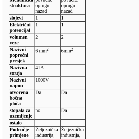
struktura
oprugu
oprugu
nazad
nazad
slojevi
1
1
Električni
1
1
potencijal
volumen
2
2
veze
Nazivni
2
2
6 mm
6mm
poprečni
presjek
Nazivna
41A
struja
Nazivni
1000V
napon
otvorena
Da
Da
bočna
ploča
stopala za
no
Da
uzemljenje
ostalo
Područje
Željeznička
Željeznička
primjene
industrija,
industrija,