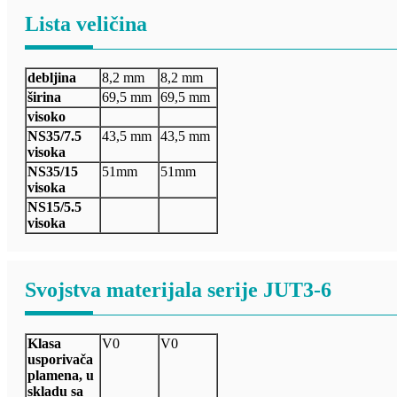
Lista veličina
debljina
8,2 mm
8,2 mm
širina
69,5 mm
69,5 mm
visoko
NS35/7.5
43,5 mm
43,5 mm
visoka
NS35/15
51mm
51mm
visoka
NS15/5.5
visoka
Svojstva materijala serije JUT3-6
Klasa
V0
V0
usporivača
plamena, u
skladu sa