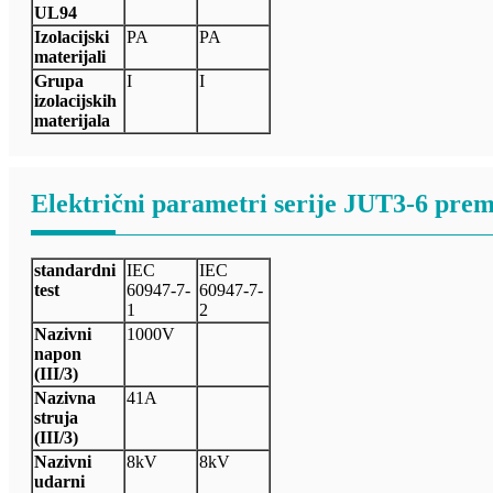
UL94
Izolacijski
PA
PA
materijali
Grupa
I
I
izolacijskih
materijala
Električni parametri serije JUT3-6 pre
standardni
IEC
IEC
test
60947-7-
60947-7-
1
2
Nazivni
1000V
napon
(III/3)
Nazivna
41A
struja
(III/3)
Nazivni
8kV
8kV
udarni