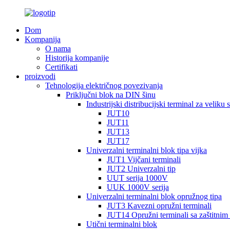
Dom
Kompanija
O nama
Historija kompanije
Certifikati
proizvodi
Tehnologija električnog povezivanja
Priključni blok na DIN šinu
Industrijski distribucijski terminal za veliku s
JUT10
JUT11
JUT13
JUT17
Univerzalni terminalni blok tipa vijka
JUT1 Vijčani terminali
JUT2 Univerzalni tip
UUT serija 1000V
UUK 1000V serija
Univerzalni terminalni blok opružnog tipa
JUT3 Kavezni opružni terminali
JUT14 Opružni terminali sa zaštitnim
Utični terminalni blok