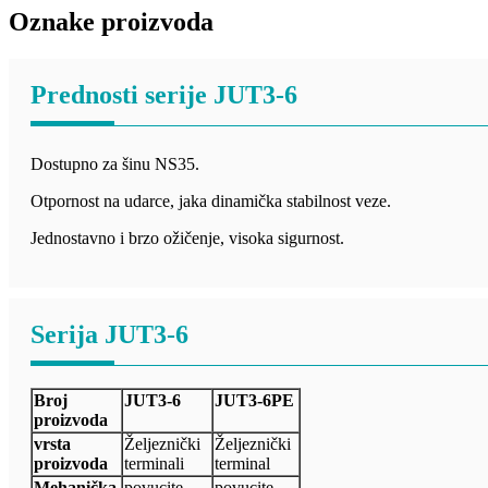
Oznake proizvoda
Prednosti serije JUT3-6
Dostupno za šinu NS35.
Otpornost na udarce, jaka dinamička stabilnost veze.
Jednostavno i brzo ožičenje, visoka sigurnost.
Serija JUT3-6
Broj
JUT3-6
JUT3-6PE
proizvoda
vrsta
Željeznički
Željeznički
proizvoda
terminali
terminal
Mehanička
povucite
povucite