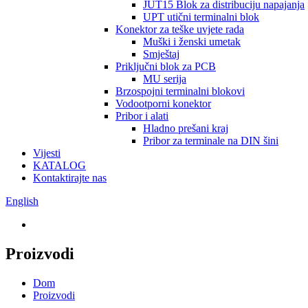
JUT15 Blok za distribuciju napajanja
UPT utični terminalni blok
Konektor za teške uvjete rada
Muški i ženski umetak
Smještaj
Priključni blok za PCB
MU serija
Brzospojni terminalni blokovi
Vodootporni konektor
Pribor i alati
Hladno prešani kraj
Pribor za terminale na DIN šini
Vijesti
KATALOG
Kontaktirajte nas
English
Proizvodi
Dom
Proizvodi