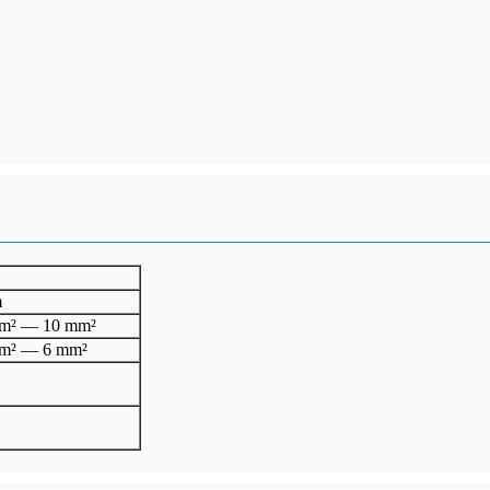
m
mm² — 10 mm²
mm² — 6 mm²