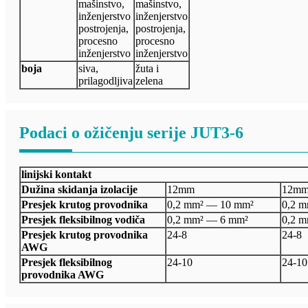
mašinstvo,
mašinstvo,
inženjerstvo
inženjerstvo
postrojenja,
postrojenja,
procesno
procesno
inženjerstvo
inženjerstvo
boja
siva,
žuta i
prilagodljiva
zelena
Podaci o ožičenju serije JUT3-6
linijski kontakt
Dužina skidanja izolacije
12mm
12m
Presjek krutog provodnika
0,2 mm² — 10 mm²
0,2 
Presjek fleksibilnog vodiča
0,2 mm² — 6 mm²
0,2 
Presjek krutog provodnika
24-8
24-8
AWG
Presjek fleksibilnog
24-10
24-10
provodnika AWG