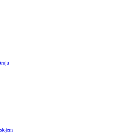
truju
 slojem