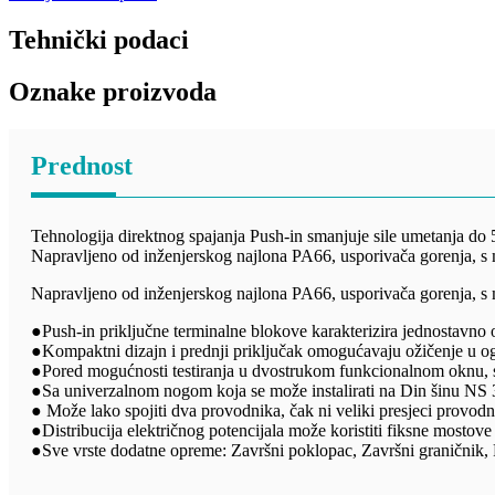
Tehnički podaci
Oznake proizvoda
Prednost
Tehnologija direktnog spajanja Push-in smanjuje sile umetanja do 
Napravljeno od inženjerskog najlona PA66, usporivača gorenja, s
Napravljeno od inženjerskog najlona PA66, usporivača gorenja, s
●Push-in priključne terminalne blokove karakterizira jednostavno o
●Kompaktni dizajn i prednji priključak omogućavaju ožičenje u o
●Pored mogućnosti testiranja u dvostrukom funkcionalnom oknu, svi
●Sa univerzalnom nogom koja se može instalirati na Din šinu NS 
● Može lako spojiti dva provodnika, čak ni veliki presjeci provodn
●Distribucija električnog potencijala može koristiti fiksne mostove 
●Sve vrste dodatne opreme: Završni poklopac, Završni graničnik, P