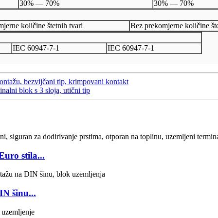
30% — 70%
30% — 70%
jerne količine štetnih tvari
Bez prekomjerne količine šte
IEC 60947-7-1
IEC 60947-7-1
ntažu, bezvijčani tip, krimpovani kontakt
alni blok s 3 sloja, utični tip
ro stila...
N šinu...