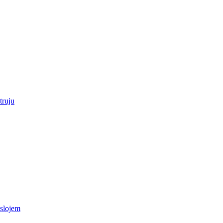
truju
 slojem