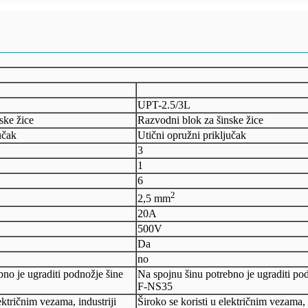
UPT-2.5/3L
ske žice
Razvodni blok za šinske žice
učak
Utični opružni priključak
3
1
6
2
2,5 mm
20A
500V
Da
no
bno je ugraditi podnožje šine
Na spojnu šinu potrebno je ugraditi po
F-NS35
ektričnim vezama, industriji
Široko se koristi u električnim vezama, 