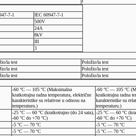
I
947-7-1
IEC 60947-7-1
500V
24A
8kV
III
3
io/la test
Položio/la test
io/la test
Položio/la test
io/la test
Položio/la test
-60 °C — 105 °C (Maksimalna
-60 °C — 105 °C (M
kratkotrajna radna temperatura, električne
kratkotrajna radna te
karakteristike su relativne u odnosu na
karakteristike su rel
temperaturu.)
temperaturu.)
-25 °C — 60 °C (kratkotrajno (do 24 sata),
-25 °C — 60 °C (krat
-60 °C do +70 °C)
-60 °C do +70 °C)
-5 °C — 70 °C
-5 °C — 70 °C
-5 °C — 70 °C
-5 °C — 70 °C