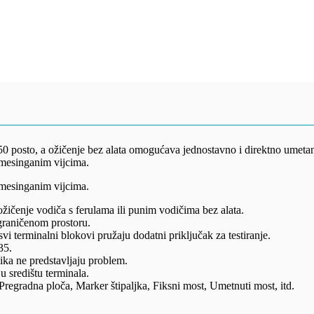
50 posto, a ožičenje bez alata omogućava jednostavno i direktno umeta
 mesinganim vijcima.
 mesinganim vijcima.
žičenje vodiča s ferulama ili punim vodičima bez alata.
graničenom prostoru.
 terminalni blokovi pružaju dodatni priključak za testiranje.
35.
ika ne predstavljaju problem.
u središtu terminala.
regradna ploča, Marker štipaljka, Fiksni most, Umetnuti most, itd.