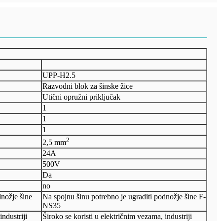
UPP-H2.5
Razvodni blok za šinske žice
Utični opružni priključak
1
1
1
2
2,5 mm
24A
500V
Da
no
dnožje šine
Na spojnu šinu potrebno je ugraditi podnožje šine F-
NS35
industriji
Široko se koristi u električnim vezama, industriji