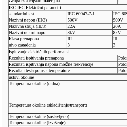
Grupa izolacijskih materijala
I
IEC IEC Električni parametri
standardni test
IEC 60947-7-1
IEC 60
Nazivni napon (III/3)
500V
500V
Nazivna struja (III/3)
22A
20A
Nazivni udarni napon
8kV
8kV
Klasa prenapona
III
III
nivo zagađenja
3
3
Ispitivanje električnih performansi
Rezultati ispitivanja prenapona
Polož
Rezultati ispitivanja napona mrežne frekvencije
Polož
Rezultati testa porasta temperature
Polož
uslovi okoline
Temperatura okoline (radna)
Temperatura okoline (skladištenje/transport)
Temperatura okoline (sastavljeno)
Temperatura okoline (izvršenje)