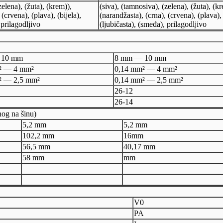
zelena), (žuta), (krem)),
(siva), (tamnosiva), (zelena), (žuta), (k
(crvena), (plava), (bijela),
(narandžasta), (crna), (crvena), (plava), 
 prilagodljivo
(ljubičasta), (smeđa), prilagodljivo
 10 mm
8 mm — 10 mm
² — 4 mm²
0,14 mm² — 4 mm²
² — 2,5 mm²
0,14 mm² — 2,5 mm²
26-12
26-14
nog na šinu)
5,2 mm
5,2 mm
102,2 mm
16mm
56,5 mm
40,17 mm
58 mm
mm
V0
PA