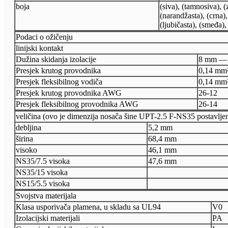
boja
(siva), (tamnosiva), (
(narandžasta), (crna), 
(ljubičasta), (smeđa),
Podaci o ožičenju
linijski kontakt
Dužina skidanja izolacije
8 mm —
Presjek krutog provodnika
0,14 mm
Presjek fleksibilnog vodiča
0,14 mm
Presjek krutog provodnika AWG
26-12
Presjek fleksibilnog provodnika AWG
26-14
veličina (ovo je dimenzija nosača šine UPT-2.5 F-NS35 postavlje
debljina
5,2 mm
širina
68,4 mm
visoko
46,1 mm
NS35/7.5 visoka
47,6 mm
NS35/15 visoka
NS15/5.5 visoka
Svojstva materijala
Klasa usporivača plamena, u skladu sa UL94
V0
Izolacijski materijali
PA