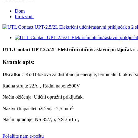
Dom
Proizvodi
UTL Contact UPT-2.5/2L Električni utični/rastavni priključak s
Kratak opis:
Ukratko
：
Kod blokova za distribuciju energije, terminalni blokovi
Radna struja: 2
2
A
，
Radni napon:
500
V
Način ožičenja: Utični opružni priključak.
2
.
Nazivni kapacitet ožičenja: 2,5 mm
Način ugradnje: NS 35/7,5, NS 35/15
，
Pošaljite nam e-poštu