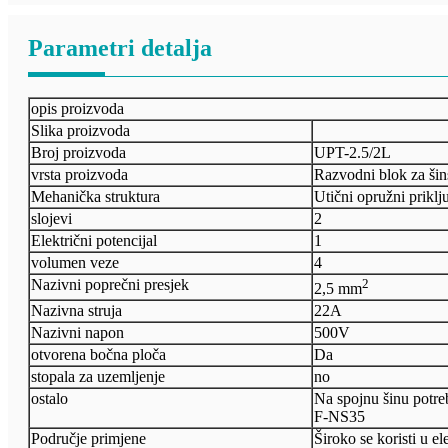
Parametri detalja
opis proizvoda
Slika proizvoda
Broj proizvoda
UPT-2.5/2L
vrsta proizvoda
Razvodni blok za šin
Mehanička struktura
Utični opružni priklj
slojevi
2
Električni potencijal
1
volumen veze
4
Nazivni poprečni presjek
2
2,5 mm
Nazivna struja
22A
Nazivni napon
500V
otvorena bočna ploča
Da
stopala za uzemljenje
no
ostalo
Na spojnu šinu potre
F-NS35
Područje primjene
Široko se koristi u el