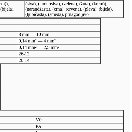
rem)),
(siva), (tamnosiva), (zelena), (žuta), (krem)),
(bijela),
(narandžasta), (crna), (crvena), (plava), (bijela),
(ljubičasta), (smeđa), prilagodljivo
8 mm — 10 mm
0,14 mm² — 4 mm²
0,14 mm² — 2,5 mm²
26-12
26-14
V0
PA