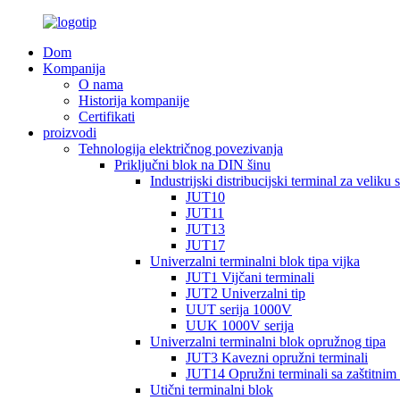
Dom
Kompanija
O nama
Historija kompanije
Certifikati
proizvodi
Tehnologija električnog povezivanja
Priključni blok na DIN šinu
Industrijski distribucijski terminal za veliku s
JUT10
JUT11
JUT13
JUT17
Univerzalni terminalni blok tipa vijka
JUT1 Vijčani terminali
JUT2 Univerzalni tip
UUT serija 1000V
UUK 1000V serija
Univerzalni terminalni blok opružnog tipa
JUT3 Kavezni opružni terminali
JUT14 Opružni terminali sa zaštitnim
Utični terminalni blok