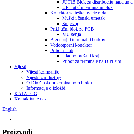
JUT15 Blok za distribuciju napajanja
UPT utični terminalni blok
Konektor za teške uvjete rada
Muški i ženski umetak
Smještaj
Priključni blok za PCB
MU serija
Brzospojni terminalni blokovi
Vodootporni konektor
Pribor i alati
Hladno prešani kraj
Pribor za terminale na DIN šini
Vijesti
Vijesti kompanije
Vijesti iz industrije
O Din šinskom terminalnom bloku
Informacije o izložbi
KATALOG
Kontaktirajte nas
English
Proizvodi